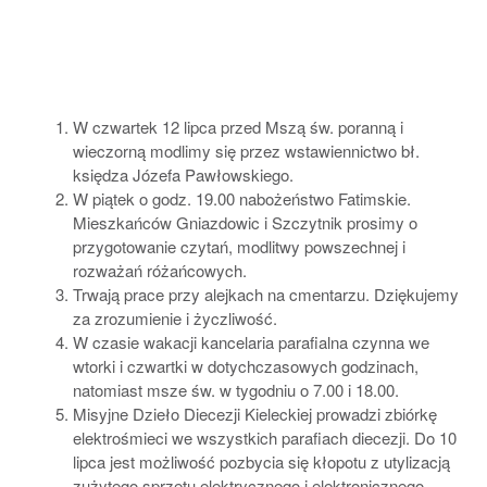
W czwartek 12 lipca przed Mszą św. poranną i
wieczorną modlimy się przez wstawiennictwo bł.
księdza Józefa Pawłowskiego.
W piątek o godz. 19.00 nabożeństwo Fatimskie.
Mieszkańców Gniazdowic i Szczytnik prosimy o
przygotowanie czytań, modlitwy powszechnej i
rozważań różańcowych.
Trwają prace przy alejkach na cmentarzu. Dziękujemy
za zrozumienie i życzliwość.
W czasie wakacji kancelaria parafialna czynna we
wtorki i czwartki w dotychczasowych godzinach,
natomiast msze św. w tygodniu o 7.00 i 18.00.
Misyjne Dzieło Diecezji Kieleckiej prowadzi zbiórkę
elektrośmieci we wszystkich parafiach diecezji. Do 10
lipca jest możliwość pozbycia się kłopotu z utylizacją
zużytego sprzętu elektrycznego i elektronicznego.