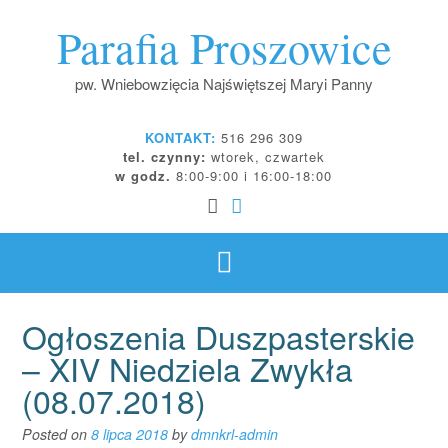
S
Parafia Proszowice
k
i
p
pw. Wniebowzięcia Najświętszej Maryi Panny
t
o
KONTAKT:
516 296 309
c
tel. czynny:
wtorek, czwartek
o
w godz.
8:00-9:00 i 16:00-18:00
n
t
e
n
t
Ogłoszenia Duszpasterskie
– XIV Niedziela Zwykła
(08.07.2018)
Posted on
8 lipca 2018
by
dmnkrl-admin