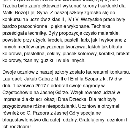
Trzeba było zaprojektować i wykonać korony i sukienki dla
Matki Bożej i jej Syna. Z naszej szkoły zgłosiło się do
konkursu 15 uczniów z klas II , IV i V. Wszystkie prace były
bardzo pracochłonne i pięknie wykonane. Technika
prześcigała technikę. Były propozycje czysto malarskie,
powstałe przy użyciu kredek, pasteli, farb, jak i wykonane z
innych mediów artystycznego tworzywa, takich jak bibuła
kolorowa, plastelina, cekiny, piasek kolorowy, koraliki, brokat
kolorowy, tkaniny, guziki i wiele innych.
Dwoje uczniów z naszej szkoły zostało laureatami konkursu.
Laureaci: Jakub Caba z kl. II c i Emilia Szopa z kl. IV d w
dniu 1 czerwca 2017 r. odebrali swoje nagrody w
Częstochowie na Jasnej Górze. Wzięli również udział w
imprezie dla dzieci okazji Dnia Dziecka. Dla nich były
przygotowane różne niespodzianki. Uczniowie otrzymali
również od O. Przeora z Jasnej Góry specjalne
błogosławieństwo dla całej rodziny. Gratulujemy uczniom i
ich rodzicom !