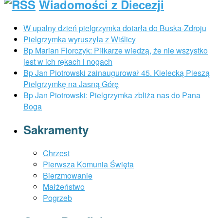
Wiadomości z Diecezji
W upalny dzień pielgrzymka dotarła do Buska-Zdroju
Pielgrzymka wyruszyła z Wiślicy
Bp Marian Florczyk: Piłkarze wiedzą, że nie wszystko
jest w ich rękach i nogach
Bp Jan Piotrowski zainaugurował 45. Kielecką Pieszą
Pielgrzymkę na Jasną Górę
Bp Jan Piotrowski: Pielgrzymka zbliża nas do Pana
Boga
Sakramenty
Chrzest
Pierwsza Komunia Święta
Bierzmowanie
Małżeństwo
Pogrzeb