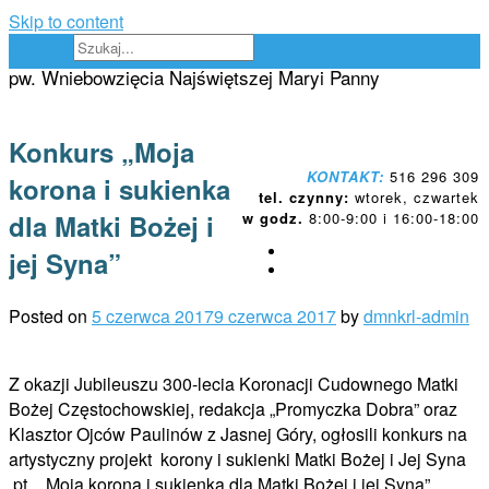
Skip to content
Parafia Proszowice
pw. Wniebowzięcia Najświętszej Maryi Panny
Konkurs „Moja
KONTAKT:
516 296 309
korona i sukienka
tel. czynny:
wtorek, czwartek
dla Matki Bożej i
w godz.
8:00-9:00 i 16:00-18:00
jej Syna”
Posted on
5 czerwca 2017
9 czerwca 2017
by
dmnkrl-admin
Z okazji Jubileuszu 300-lecia Koronacji Cudownego Matki
Bożej Częstochowskiej, redakcja „Promyczka Dobra” oraz
Klasztor Ojców Paulinów z Jasnej Góry, ogłosili konkurs na
artystyczny projekt korony i sukienki Matki Bożej i Jej Syna
pt. „ Moja korona i sukienka dla Matki Bożej i jej Syna”.