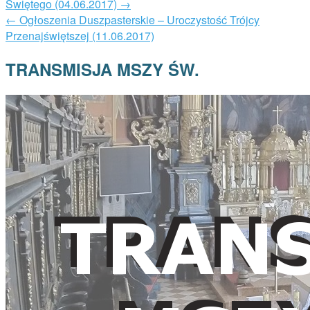
Świętego (04.06.2017)
→
←
Ogłoszenia Duszpasterskie – Uroczystość Trójcy
Przenajświętszej (11.06.2017)
TRANSMISJA MSZY ŚW.