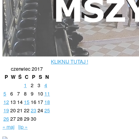
KLIKNIJ TUTAJ !
czerwiec 2017
P
W
Ś
C
P
S
N
1
2
3
4
5
6
7
8
9
10
11
12
13
14
15
16
17
18
19
20
21
22
23
24
25
26
27
28
29
30
« maj
lip »