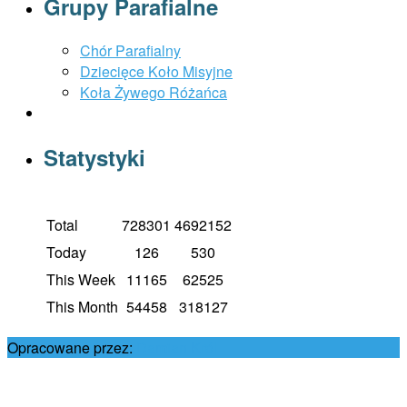
Grupy Parafialne
Chór Parafialny
Dziecięce Koło Misyjne
Koła Żywego Różańca
Statystyki
Total
728301
4692152
Today
126
530
This Week
11165
62525
This Month
54458
318127
Opracowane przez:
Damian Król